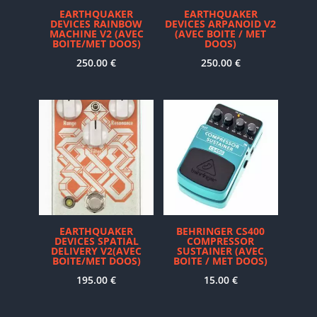
EARTHQUAKER
EARTHQUAKER
DEVICES RAINBOW
DEVICES ARPANOID V2
MACHINE V2 (AVEC
(AVEC BOITE / MET
BOITE/MET DOOS)
DOOS)
250.00
€
250.00
€
EARTHQUAKER
BEHRINGER CS400
DEVICES SPATIAL
COMPRESSOR
DELIVERY V2(AVEC
SUSTAINER (AVEC
BOITE/MET DOOS)
BOITE / MET DOOS)
195.00
€
15.00
€