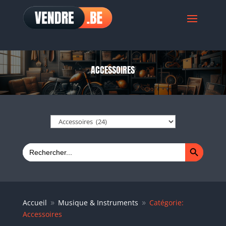
ACCESSOIRES
Search Button
Search
for:
Accueil
Musique & Instruments
Catégorie:
9
9
Accessoires