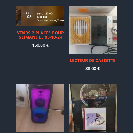
VENDS 2 PLACES POUR
SLIMANE LE 05-10-24
150.00
€
LECTEUR DE CASSETTE
38.00
€