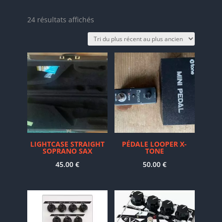
Trié
24 résultats affichés
du
plus
récent
au
plus
ancien
LIGHTCASE STRAIGHT
PÉDALE LOOPER X-
SOPRANO SAX
TONE
45.00
€
50.00
€