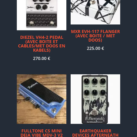
MXR EVH-117 FLANGER
(AVEC BOITE / MET
DIEZEL VH4-2 PEDAL
DOOS)
(AVEC BOITE ET
CABLES/MET DOOS EN
225.00
€
KABELS)
270.00
€
FULLTONE CS MINI
EARTHQUAKER
DEJA VIBE MDV-3 V2
DEVICES AFTERNEATH