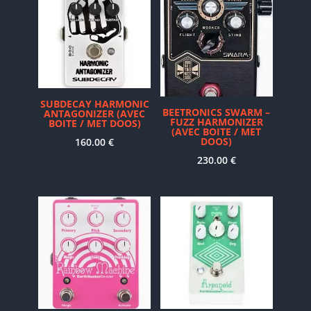
SUBDECAY HARMONIC
BEETRONICS SWARM –
ANTAGONIZER (AVEC
FUZZ HARMONIZER
BOITE / MET DOOS)
(AVEC BOITE / MET
DOOS)
160.00
€
230.00
€