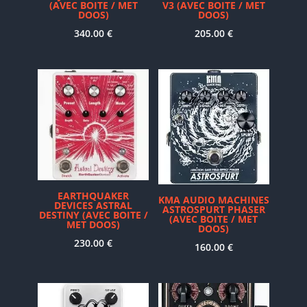
(AVEC BOITE / MET
V3 (AVEC BOITE / MET
DOOS)
DOOS)
340.00
€
205.00
€
EARTHQUAKER
KMA AUDIO MACHINES
DEVICES ASTRAL
ASTROSPURT PHASER
DESTINY (AVEC BOITE /
(AVEC BOITE / MET
MET DOOS)
DOOS)
230.00
€
160.00
€