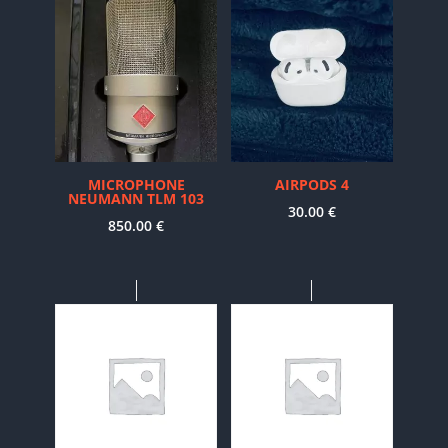
MICROPHONE
AIRPODS 4
NEUMANN TLM 103
30.00
€
850.00
€