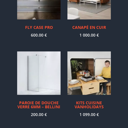
FLY CASE PRO
CANAPÉ EN CUIR
600.00
€
1 000.00
€
PAROIE DE DOUCHE
KITS CUISINE
VERRE 6MM – BELLINI
VANHOLIDAYS
200.00
€
1 099.00
€