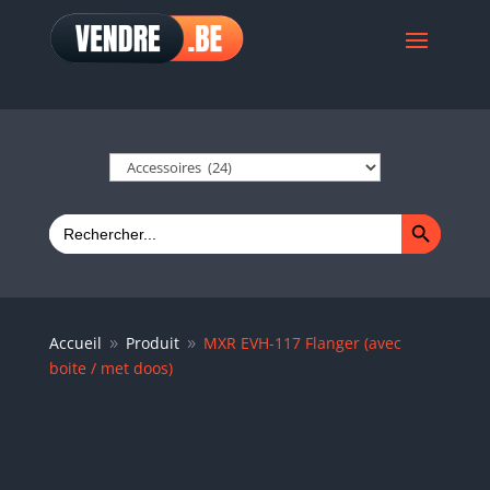
Search Button
Search
for:
Accueil
Produit
MXR EVH-117 Flanger (avec
9
9
boite / met doos)