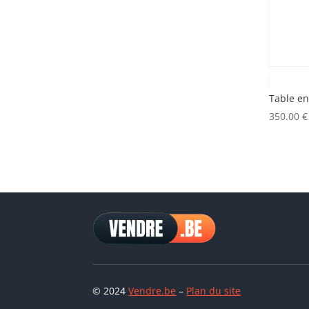
Table en
350.00
€
© 2024
Vendre.be
–
Plan du site