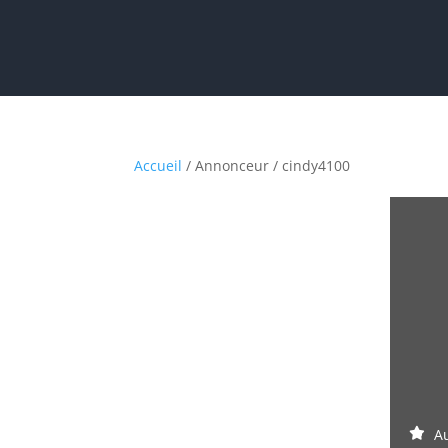
Accueil
/ Annonceur / cindy4100
Au