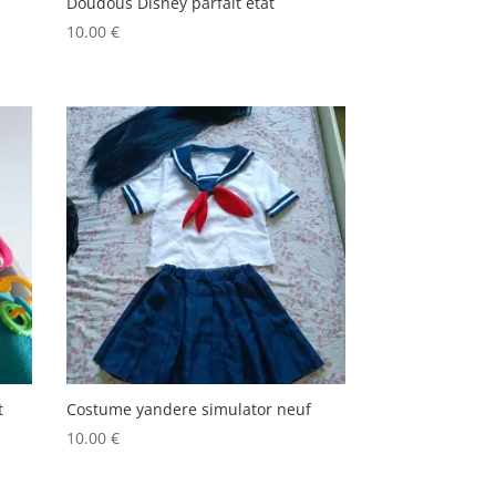
Doudous Disney parfait état
10.00
€
t
Costume yandere simulator neuf
10.00
€