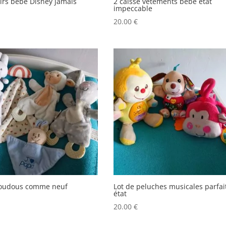
irs bébé Disney jamais
2 caisse vêtements bébé état
impeccable
20.00
€
doudous comme neuf
Lot de peluches musicales parfai
état
20.00
€