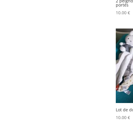
2 peigno
portés
10.00
€
Lot de 
10.00
€