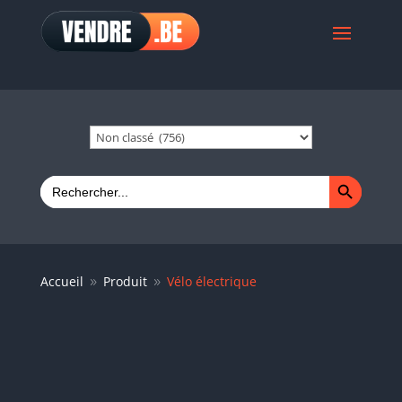
Search Button
Search
for:
Accueil
Produit
Vélo électrique
9
9