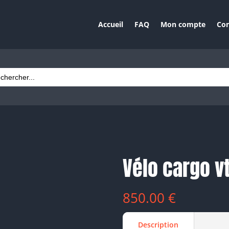
Accueil
FAQ
Mon compte
Con
ch
Vélo cargo vt
850.00
€
Description