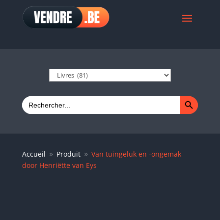
Search Button
Search
for:
Accueil
Produit
Van tuingeluk en -ongemak
9
9
door Henriëtte van Eys