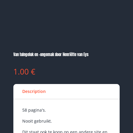
Van tuingeluk en -ongemak door Henriëtte van Eys
1.00
€
Description
58 pagina's.
Nooit gebruikt.
Dit staat ook te koop op een andere site en