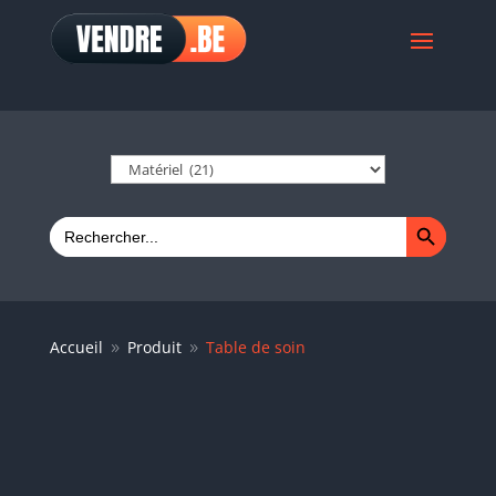
Search Button
Search
for:
Accueil
Produit
Table de soin
9
9