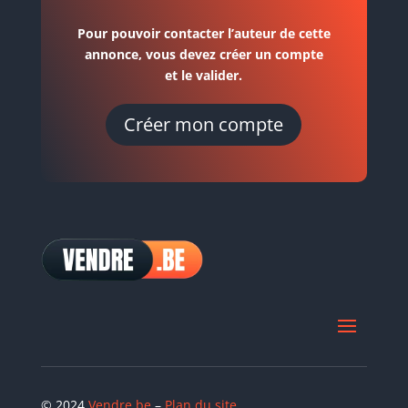
Pour pouvoir contacter l’auteur de cette
annonce, vous devez créer un compte
et le valider.
Créer mon compte
© 2024
Vendre.be
–
Plan du site