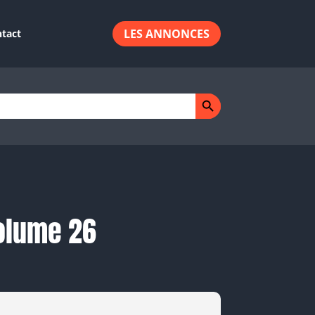
LES ANNONCES
tact
Search Button
olume 26