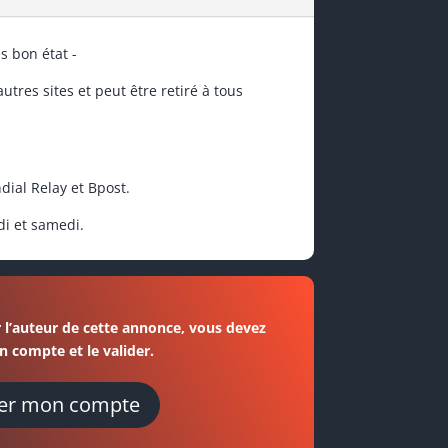
ès bon état -
tres sites et peut être retiré à tous
dial Relay et Bpost.
di et samedi.
 l’auteur de cette annonce, vous devez
n compte et le valider.
er mon compte