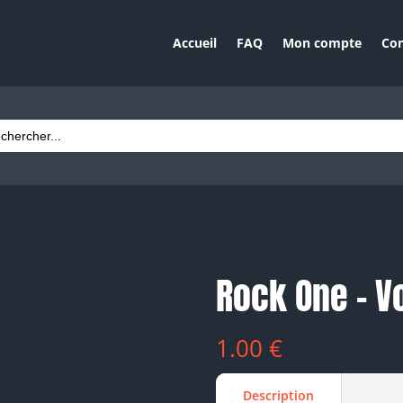
Accueil
FAQ
Mon compte
Con
ch
Rock One – V
1.00
€
Description