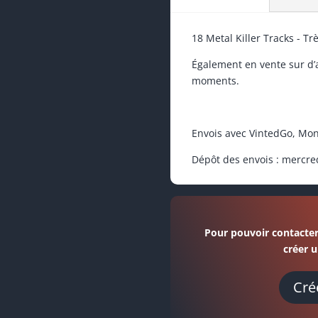
18 Metal Killer Tracks - Tr
Également en vente sur d’au
moments.
Envois avec VintedGo, Mon
Dépôt des envois : mercre
Pour pouvoir contacter
créer u
Cré