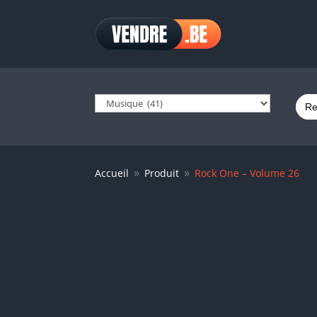
Sear
for:
Accueil
Produit
Rock One – Volume 26
9
9