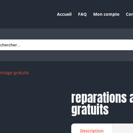
Accueil
FAQ
Mon compte
Con
ch
vintage gratuits
reparations a
gratuits
Description