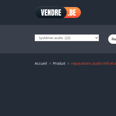
Sear
for:
Accueil
Produit
reparations audio hifi et 
9
9