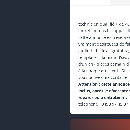
technicien qualifié + de 40
entretien tous les appareil
cette annonce est réserv
vraiment désireuses de fai
audio-hifi . devis gratuits 
remplacer , la main d'œuvr
d'un an ( pieces et main d
à la charge du client . Si 
vous pouvez me contacter
Attention : cette annonce 
inclus, après je n'accepte
réparer ou à entretenir .
telephone : 0498 97 45 87