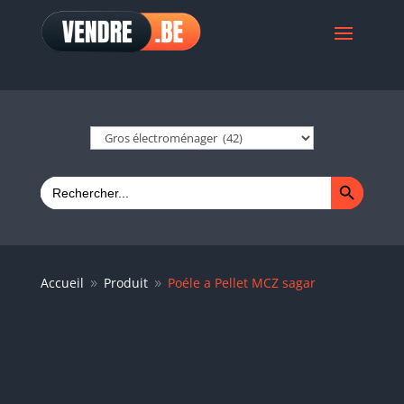
Search Button
Search
for:
Accueil
Produit
Poéle a Pellet MCZ sagar
9
9