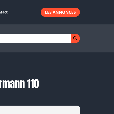
LES ANNONCES
tact
Search Button
rmann 110