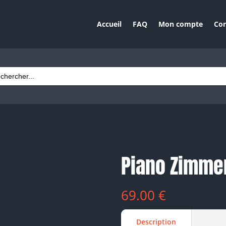
Accueil
FAQ
Mon compte
Con
ch
Piano Zimme
69.00
€
Description