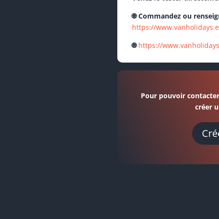
🌐 Commandez ou renseign
https://www.vanholidays.
🌐
https://www.vanholiday
Pour pouvoir contacter
créer u
Cré