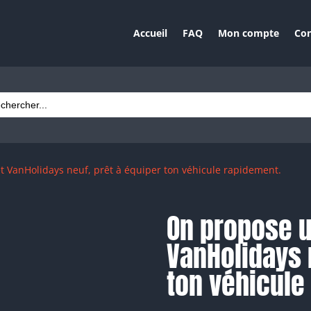
Accueil
FAQ
Mon compte
Con
ch
t VanHolidays neuf, prêt à équiper ton véhicule rapidement.
On propose u
VanHolidays 
ton véhicule