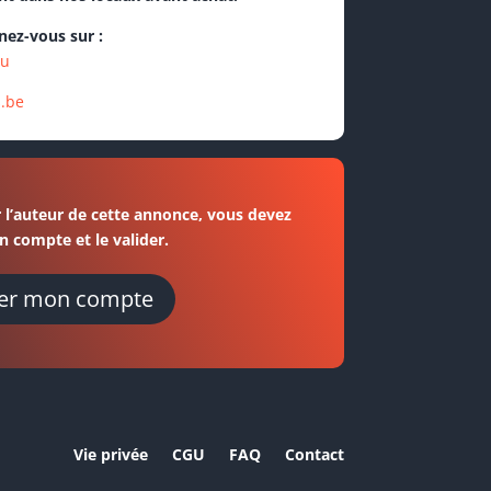
ez-vous sur :
eu
s.be
 l’auteur de cette annonce, vous devez
n compte et le valider.
er mon compte
Vie privée
CGU
FAQ
Contact