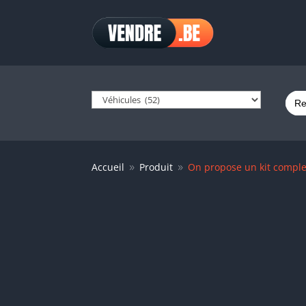
Sear
for:
Accueil
Produit
On propose un kit comple
9
9