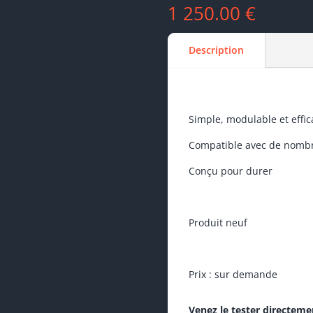
1 250.00
€
Description
Simple, modulable et effic
Compatible avec de nombr
Conçu pour durer
Produit neuf
Prix : sur demande
Venez le tester directeme