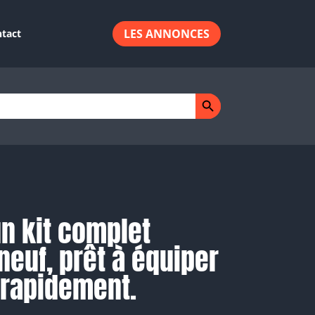
LES ANNONCES
tact
Search Button
n kit complet
neuf, prêt à équiper
 rapidement.