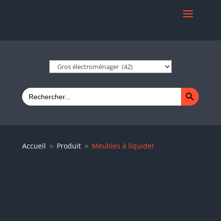
Search Button
Search
for:
Accueil
Produit
Meubles à liquider
9
9