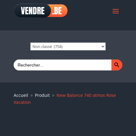
Search Button
Search
for:
Accueil
Produit
New Balance 740 atmos Rose
9
9
Vacation