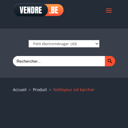
Search Button
Search
for:
Accueil
Produit
Nettoyeur sol karcher
9
9