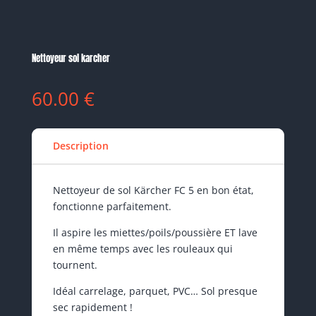
Nettoyeur sol karcher
60.00
€
Description
Nettoyeur de sol Kärcher FC 5 en bon état,
fonctionne parfaitement.
Il aspire les miettes/poils/poussière ET lave
en même temps avec les rouleaux qui
tournent.
Idéal carrelage, parquet, PVC… Sol presque
sec rapidement !