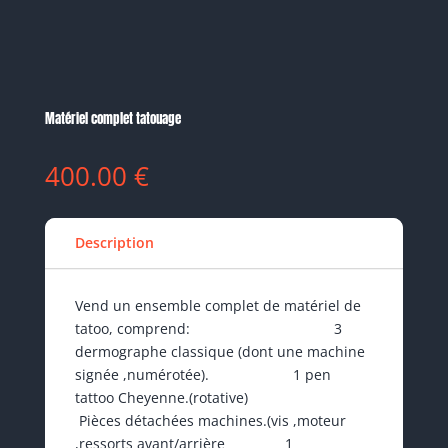
Matériel complet tatouage
400.00
€
Description
Vend un ensemble complet de matériel de
tatoo, comprend: 3
dermographe classique (dont une machine
signée ,numérotée). 1 pen
tattoo Cheyenne.(rotative)
Pièces détachées machines.(vis ,moteur
,ressorts avant/arrière 1