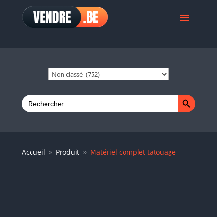
Search Button
Search
for:
Accueil
Produit
Matériel complet tatouage
9
9