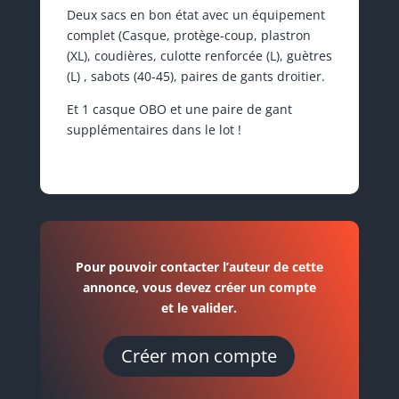
Deux sacs en bon état avec un équipement
complet (Casque, protège-coup, plastron
(XL), coudières, culotte renforcée (L), guètres
(L) , sabots (40-45), paires de gants droitier.
Et 1 casque OBO et une paire de gant
supplémentaires dans le lot !
Pour pouvoir contacter l’auteur de cette
annonce, vous devez créer un compte
et le valider.
Créer mon compte