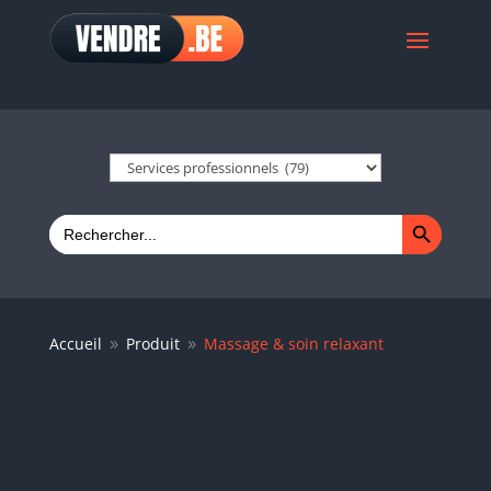
Search Button
Search
for:
Accueil
Produit
Massage & soin relaxant
9
9