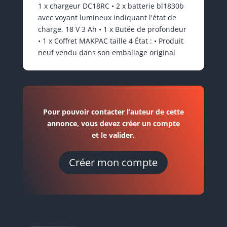
1 x chargeur DC18RC • 2 x batterie bl1830b
avec voyant lumineux indiquant l'état de
charge, 18 V 3 Ah • 1 x Butée de profondeur
• 1 x Coffret MAKPAC taille 4 État : • Produit
neuf vendu dans son emballage original
Pour pouvoir contacter l’auteur de cette
annonce, vous devez créer un compte
et le valider.
Créer mon compte