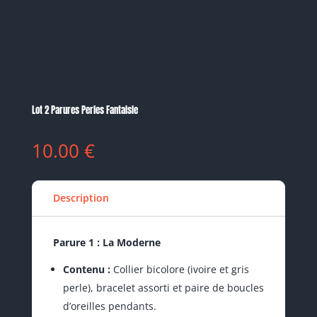
Lot 2 Parures Perles Fantaisie
10.00
€
Description
Parure 1 : La Moderne
Contenu :
Collier bicolore (ivoire et gris
perle), bracelet assorti et paire de boucles
d’oreilles pendants.