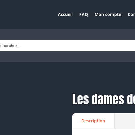
Accueil
FAQ
Mon compte
Con
ch
t
Les dames d
Description