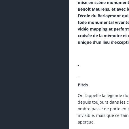
mise en scène monumentale
Benoît Meurens, et avec le
l’école du Berlaymont qui
toile monumental vivante 
vidéo mapping et perform
croisée de la mémoire et d
unique d’un lieu d’except
Pitch
On l’appelle la légende d
depuis toujours dans les co
ombre passe de porte en p
invisible, mais que certain
aperçue.