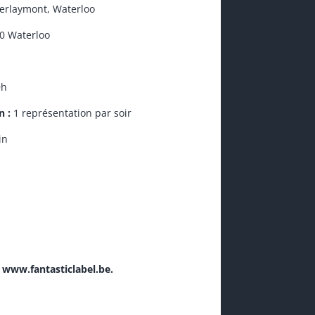
Berlaymont, Waterloo
10 Waterloo
9h
n :
1 représentation par soir
in
 www.fantasticlabel.be.