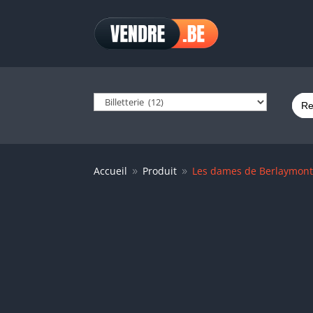
Sear
for:
Accueil
Produit
Les dames de Berlaymon
9
9