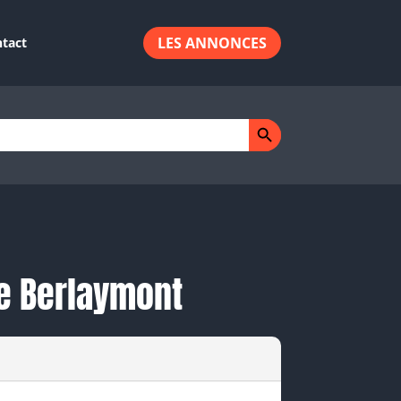
LES ANNONCES
tact
Search Button
e Berlaymont