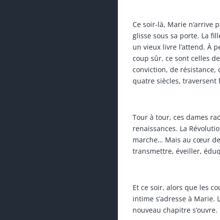
Ce soir-là, Marie n’arrive
glisse sous sa porte. La fi
un vieux livre l’attend. À p
coup sûr, ce sont celles
conviction, de résistance, 
quatre siècles, traversent l
Tour à tour, ces dames rac
renaissances. La Révolution
marche… Mais au cœur de
transmettre, éveiller, édu
Et ce soir, alors que les c
intime s’adresse à Marie. L
nouveau chapitre s’ouvre. M