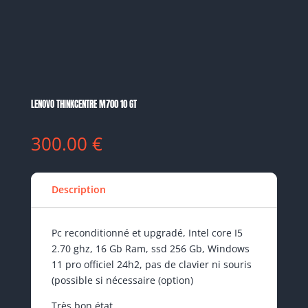
LENOVO THINKCENTRE M700 10 GT
300.00
€
Description
Pc reconditionné et upgradé, Intel core I5
2.70 ghz, 16 Gb Ram, ssd 256 Gb, Windows
11 pro officiel 24h2, pas de clavier ni souris
(possible si nécessaire (option)
Très bon état.