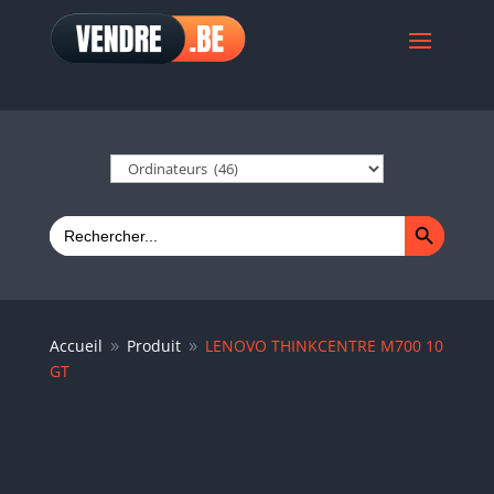
Search Button
Search
for:
Accueil
Produit
LENOVO THINKCENTRE M700 10
9
9
GT