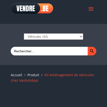
Search Button
Search
for:
Accueil
Produit
Kit Aménagement de véhicules
9
9
chez Vanholidays