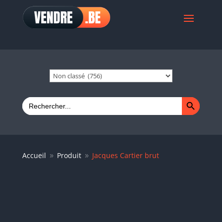
Search Button
Search
for:
Accueil
Produit
Jacques Cartier brut
9
9