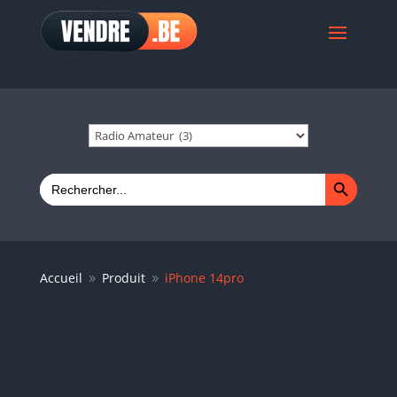
Search Button
Search
for:
Accueil
Produit
iPhone 14pro
9
9