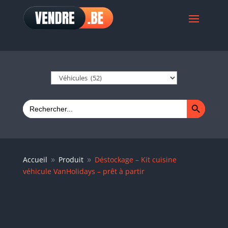
Search Button
Search
for:
Accueil
Produit
Déstockage – Kit cuisine
9
9
véhicule VanHolidays – prêt à partir