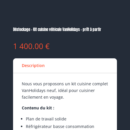
Déstockage – Kit cuisine véhicule VanHolidays – prêt à partir
1 400.00
€
Description
Nous vous proposons un kit cuisine complet
VanHolidays neuf, idéal pour cuisiner
facilement en voyage.
Contenu du kit :
Plan de travail solide
Réfrigérateur basse consommation