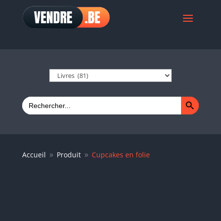
Search Button
Search
for:
Accueil
Produit
Cupcakes en folie
9
9