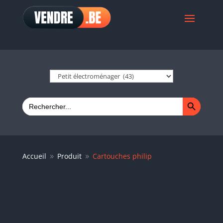
Search Button
Search
for:
Accueil
Produit
Cartouches philip
9
9