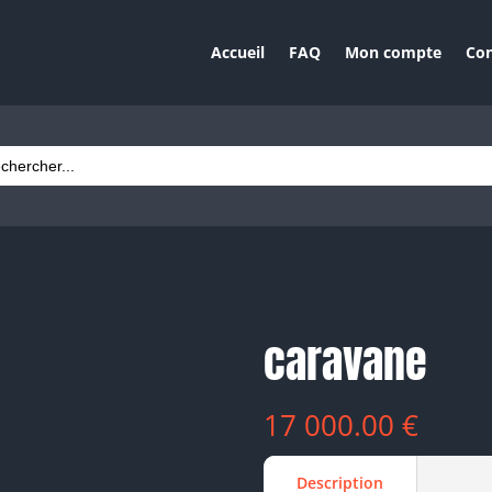
Accueil
FAQ
Mon compte
Con
ch
caravane
17 000.00
€
Description