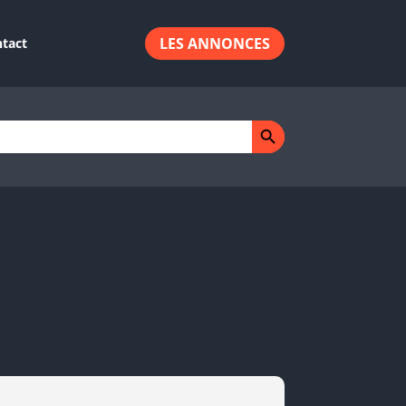
LES ANNONCES
tact
Search Button