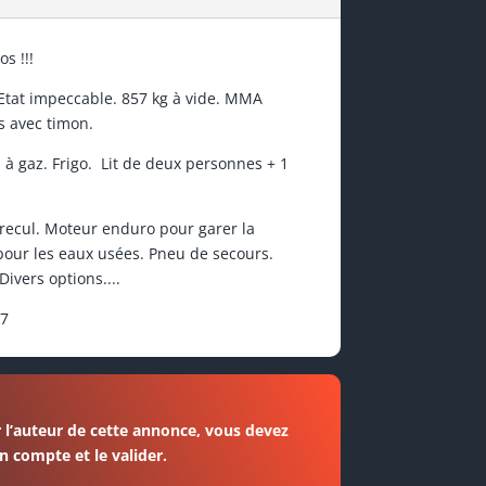
s !!!
Etat impeccable. 857 kg à vide. MMA
s avec timon.
s à gaz. Frigo. Lit de deux personnes + 1
recul. Moteur enduro pour garer la
pour les eaux usées. Pneu de secours.
ivers options....
87
 l’auteur de cette annonce, vous devez
n compte et le valider.