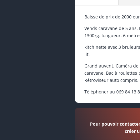
Baisse de prix de 2000 euro
Vends caravane de 5 ans. 
1300kg. longueur: 6 mètre
kitchinette avec 3 bruleur
lit.
Grand auvent. Caméra de 
caravane. Bac à roulettes 
Rétroviseur auto compris. D
Téléphoner au 069 84 13 
Pour pouvoir contacter
créer u