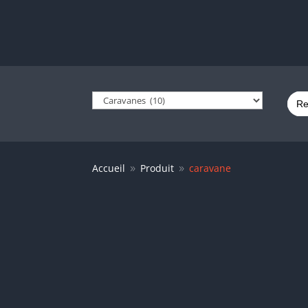
Sear
for:
Accueil
Produit
caravane
9
9