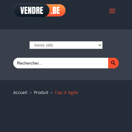
Search Button
Search
for:
Accueil
Produit
Cap d’ Agde
9
9