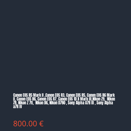
Canon EOS R5 Mark II ,Canon EOS R3, Canon EOS R5, Canon EOS R6 Mark
II, Canon EOS R6, Canon EOS R7, Canon EOS 1D X Mark III,Nikon Z9, Nikon
Z8, Nikon Z 7II, Nikon D6, Nikon D780 , Sony Alpha A7R III , Sony Alpha
a7R IV
800.00
€