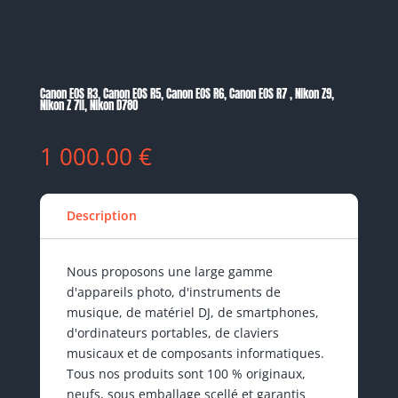
Canon EOS R3, Canon EOS R5, Canon EOS R6, Canon EOS R7 , Nikon Z9,
Nikon Z 7II, Nikon D780
1 000.00
€
Description
Nous proposons une large gamme
d'appareils photo, d'instruments de
musique, de matériel DJ, de smartphones,
d'ordinateurs portables, de claviers
musicaux et de composants informatiques.
Tous nos produits sont 100 % originaux,
neufs, sous emballage scellé et garantis