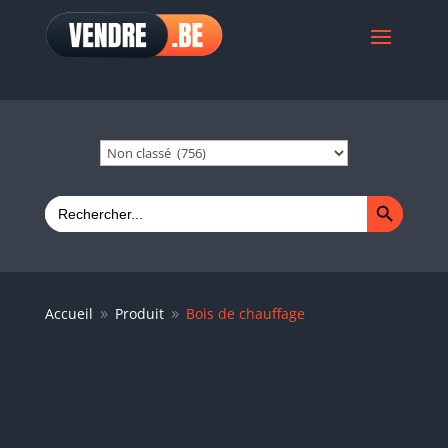
Search Button
Search
for:
Accueil
Produit
Bois de chauffage
9
9