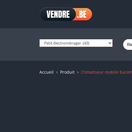
Sear
for:
Accueil
Produit
Climatiseur mobile Eurom
9
9