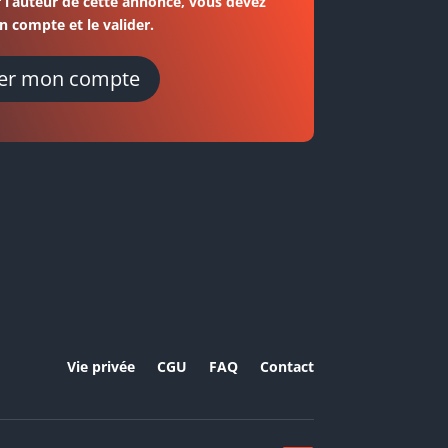
 l’auteur de cette annonce, vous devez
n compte et le valider.
er mon compte
Vie privée
CGU
FAQ
Contact