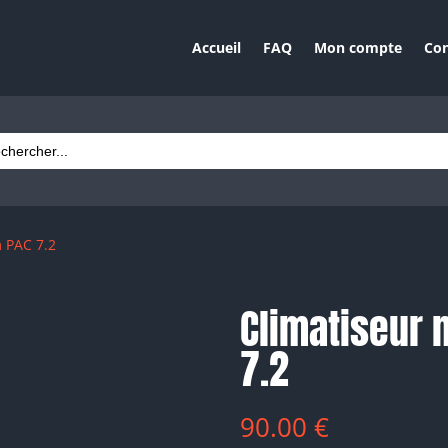
Accueil
FAQ
Mon compte
Con
ch
 PAC 7.2
Climatiseur 
7.2
90.00
€