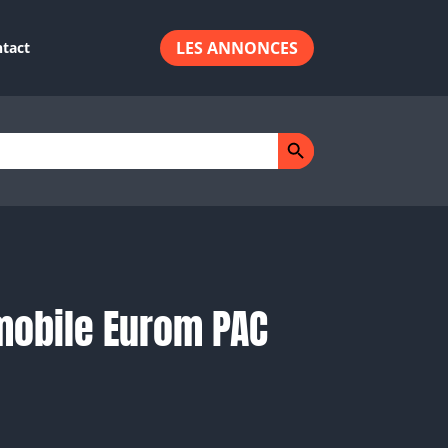
LES ANNONCES
tact
Search Button
mobile Eurom PAC