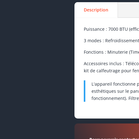
Description
Puissance : 7000 BTU (effi
​3 modes : Refroidissement
​Fonctions : Minuterie (Tim
​Accessoires inclus : Télé
kit de calfeutrage pour fen
​L'appareil fonctionne
esthétiques sur le pa
fonctionnement). Filtre