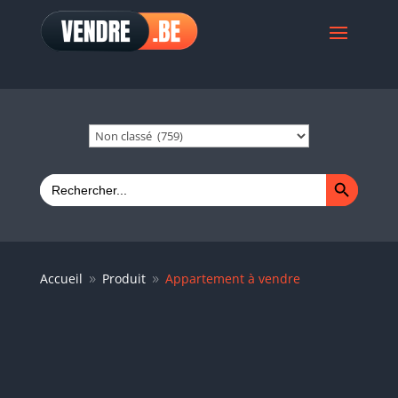
Search Button
Search
for:
Accueil
Produit
Appartement à vendre
9
9