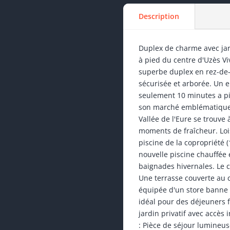
Description
Duplex de charme avec jar
à pied du centre d'Uzès Vi
superbe duplex en rez-de-
sécurisée et arborée. Un
seulement 10 minutes a pi
son marché emblématique.
Vallée de l'Eure se trouv
moments de fraîcheur. Lois
piscine de la copropriété (
nouvelle piscine chauffée 
baignades hivernales. Le co
Une terrasse couverte au 
équipée d'un store banne é
idéal pour des déjeuners f
jardin privatif avec accès
: Pièce de séjour lumineu