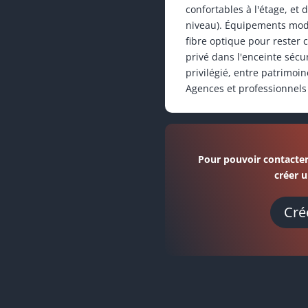
confortables à l'étage, et
niveau). Équipements moder
fibre optique pour rester
privé dans l'enceinte sécu
privilégié, entre patrimoin
Agences et professionnels 
Pour pouvoir contacter
créer u
Cré