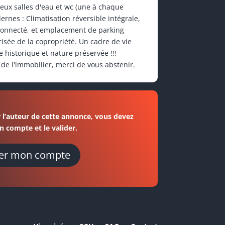
 deux salles d'eau et wc (une à chaque
nes : Climatisation réversible intégrale,
 connecté, et emplacement de parking
risée de la copropriété. Un cadre de vie
e historique et nature préservée !!!
de l'immobilier, merci de vous abstenir.
 l’auteur de cette annonce, vous devez
n compte et le valider.
er mon compte