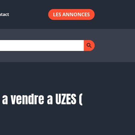
LES ANNONCES
tact
Search Button
a vendre a UZES (