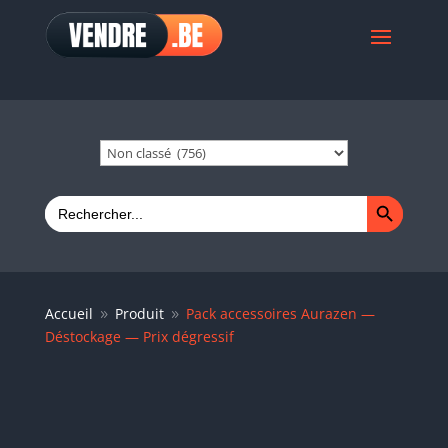
Search Button
Search
for:
Accueil
Produit
Pack accessoires Aurazen —
9
9
Déstockage — Prix dégressif