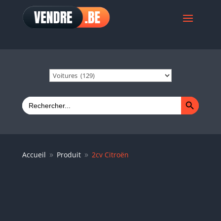
Search Button
Search
for:
Accueil
Produit
2cv Citroën
9
9