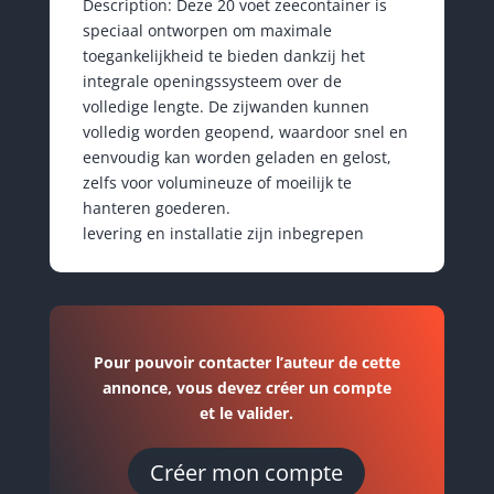
Description: Deze 20 voet zeecontainer is
speciaal ontworpen om maximale
toegankelijkheid te bieden dankzij het
integrale openingssysteem over de
volledige lengte. De zijwanden kunnen
volledig worden geopend, waardoor snel en
eenvoudig kan worden geladen en gelost,
zelfs voor volumineuze of moeilijk te
hanteren goederen.
levering en installatie zijn inbegrepen
Pour pouvoir contacter l’auteur de cette
annonce, vous devez créer un compte
et le valider.
Créer mon compte