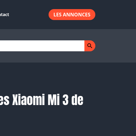
LES ANNONCES
tact
Search Button
tes Xiaomi Mi 3 de