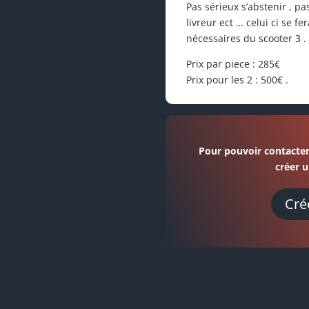
Pas sérieux s’abstenir , p
livreur ect … celui ci se f
nécessaires du scooter 3 .
Prix par piece : 285€
Prix pour les 2 : 500€ .
Pour pouvoir contacter
créer u
Cré