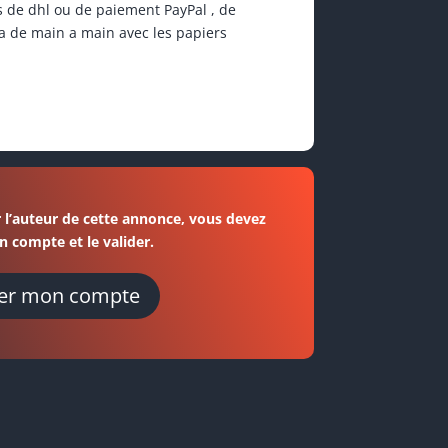
as de dhl ou de paiement PayPal , de
era de main a main avec les papiers
 l’auteur de cette annonce, vous devez
n compte et le valider.
er mon compte