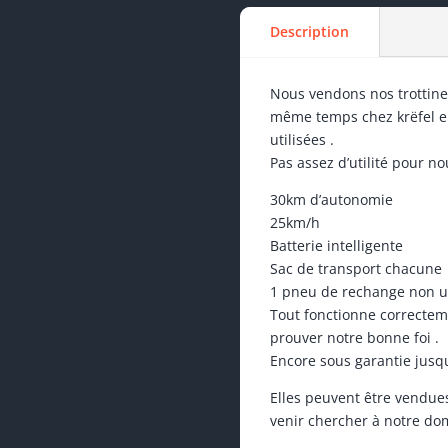
Description
Nous vendons nos trottinet
même temps chez krëfel en
utilisées .
Pas assez d’utilité pour no
30km d’autonomie
25km/h
Batterie intelligente
Sac de transport chacune
1 pneu de rechange non uti
Tout fonctionne correctem
prouver notre bonne foi .
Encore sous garantie jusq
Elles peuvent être vendue
venir chercher à notre dom