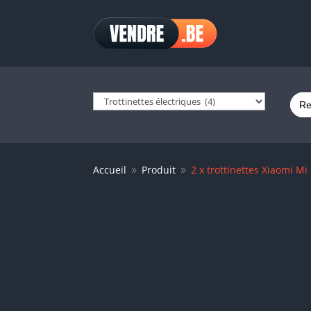
Sear
for:
Accueil
Produit
2 x trottinettes Xiaomi Mi
9
9