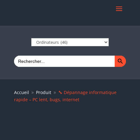
Search Button
Search
for:
Accueil
Produit
🔧 Dépannage informatique
9
9
rapide – PC lent, bugs, internet