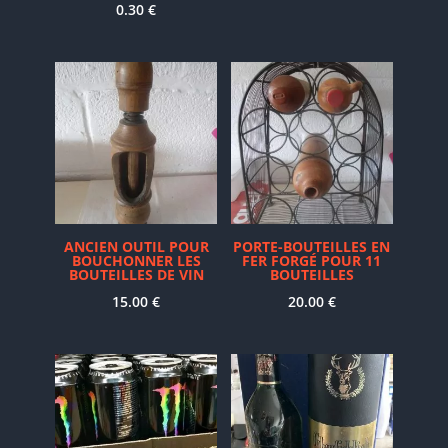
0.30
€
ANCIEN OUTIL POUR
PORTE-BOUTEILLES EN
BOUCHONNER LES
FER FORGÉ POUR 11
BOUTEILLES DE VIN
BOUTEILLES
15.00
€
20.00
€