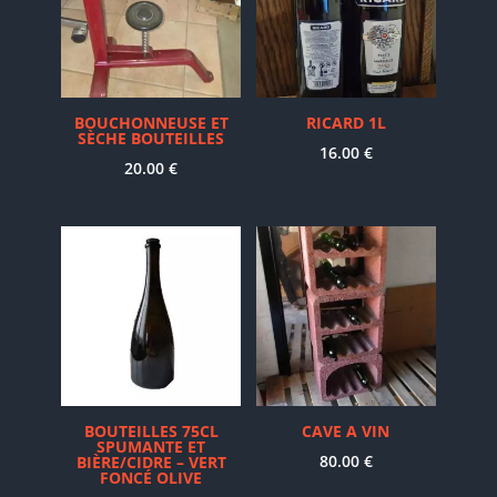
BOUCHONNEUSE ET
RICARD 1L
SÈCHE BOUTEILLES
16.00
€
20.00
€
BOUTEILLES 75CL
CAVE A VIN
SPUMANTE ET
80.00
€
BIÈRE/CIDRE – VERT
FONCÉ OLIVE