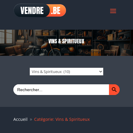
VINS & SPIRITUEUX
Search Button
Search
for:
Accueil
Catégorie: Vins & Spiritueux
9