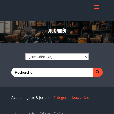
JEUX VIDÉO
Search Button
Search
for:
Accueil
Jeux & Jouets
Catégorie: Jeux vidéo
9
9
Trié
Affichage de 1–24 sur 47 résultats