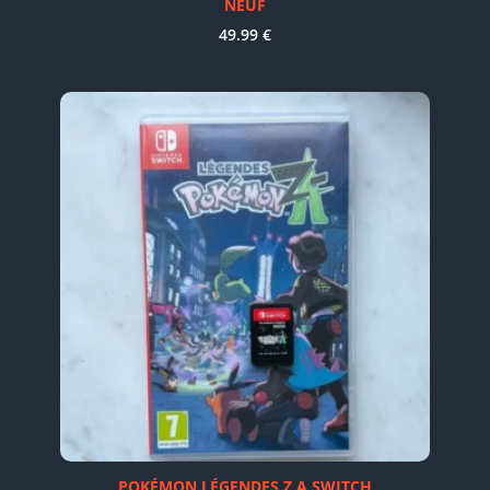
NEUF
49.99
€
POKÉMON LÉGENDES Z A SWITCH