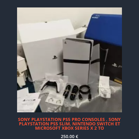
SONY PLAYSTATION PS5 PRO CONSOLES , SONY
PLAYSTATION PS5 SLIM, NINTENDO SWITCH ET
MICROSOFT XBOX SERIES X 2 TO
250.00
€