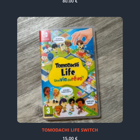
80.00
€
TOMODACHI LIFE SWITCH
15.00
€