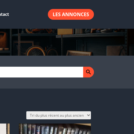
LES ANNONCES
tact
Search Button