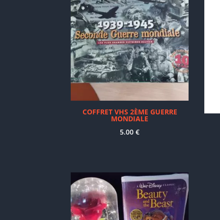
récent
au
plus
ancien
COFFRET VHS 2ÈME GUERRE
MONDIALE
5.00
€