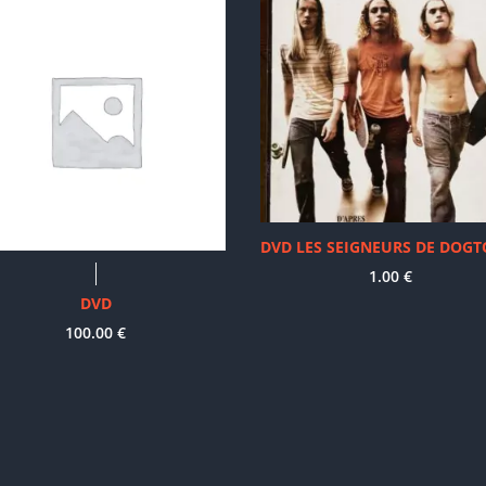
DVD LES SEIGNEURS DE DOG
1.00
€
DVD
100.00
€