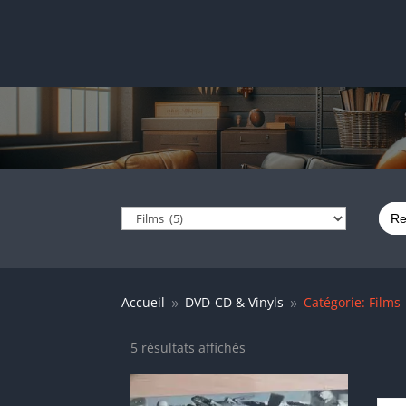
Sear
for:
Accueil
DVD-CD & Vinyls
Catégorie: Films
9
9
Trié
5 résultats affichés
du
plus